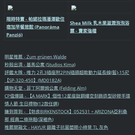
限時特賣 - 帕諾拉瑪潘澤歐住
Shea Milk 乳木果滋潤泡泡浴
宿加早餐旅館 (Panoráma
露 - 賣家強檔
Panzió)
明星推薦 - Zum grünen Walde
秒殺出清 - 基馬公寓 (Studios Kima)
評鑑大隊 - 唯力 2孔3插座附2PIN插頭超軟動力延長線(藍)-15尺
【SP-320-450】(MD0182A)
購物天堂 - 菲丁阿爾姆公寓 (Felding Alm)
CP值爆錶 - 【A MARK】個性12星座鈦鋼縷空刻飾造型矽膠手環
情人節 生日禮物(12款任選)
賺到買到 - 【勃肯BIRKENSTOCK】052531。ARIZONA亞利桑
那 經典二條拖鞋(深褐色)
推薦開箱文 - HAYUR 銀離子抗菌塑膠小椅凳 TL 灰色