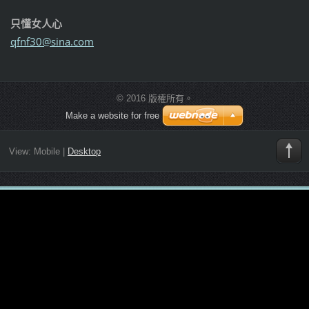
只懂女人心
qfnf30@s
ina.com
© 2016 版權所有。
Make a website for free
View:
Mobile
|
Desktop